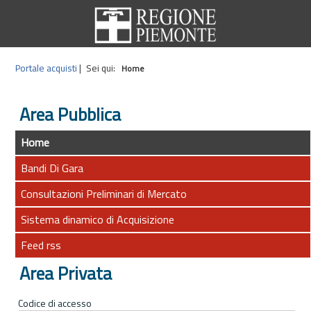
Portale acquisti
|
Sei qui:
Home
Area Pubblica
Home
Bandi Di Gara
Consultazioni Preliminari di Mercato
Sistema dinamico di Acquisizione
Feed rss
Area Privata
Codice di accesso