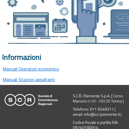
Informazioni
Manuali Operatori economico
Manuali Stazioni appaltanti
S.C.R. Piemonte S.p.A. | Corso
Marconi n.10 - 10125 Torino |
Telefono: 011 6548311 |
email: info@scr.piemonte.it |
Codice fiscale e partita IVA:
09740180014